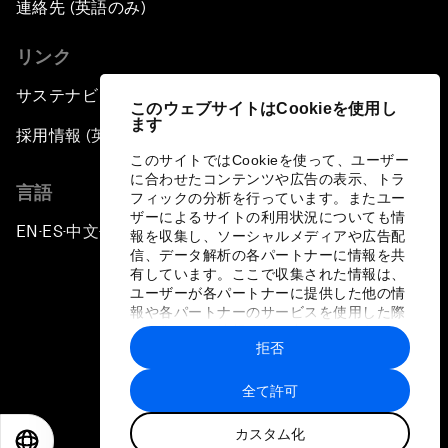
連絡先 (英語のみ)
リンク
サステナビリティへの取り組み
このウェブサイトはCookieを使用し
ます
採用情報 (英語のみ)
このサイトではCookieを使って、ユーザー
に合わせたコンテンツや広告の表示、トラ
言語
フィックの分析を行っています。またユー
ザーによるサイトの利用状況についても情
EN
ES
中文
日本語
▪
▪
▪
報を収集し、ソーシャルメディアや広告配
信、データ解析の各パートナーに情報を共
有しています。ここで収集された情報は、
ユーザーが各パートナーに提供した他の情
報や各パートナーのサービスを使用した際
に収集された情報と組み合わされ、各パー
拒否
トナーによって使用されることがありま
プライバシーポリシーと利用規約
す。
全て許可
サイトマップ
カスタム化
©
2026
世界経済フォーラム
EN
ES
中文
日本語