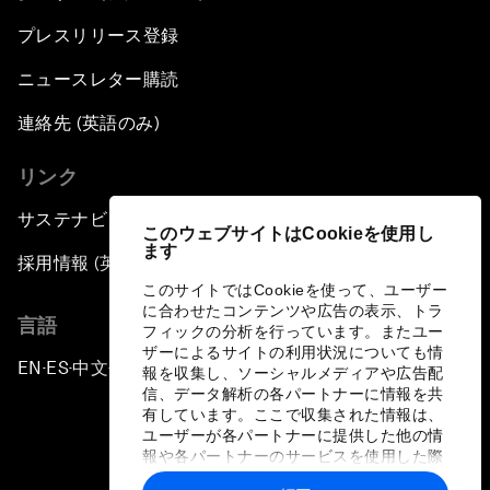
プレスリリース登録
ニュースレター購読
連絡先 (英語のみ)
リンク
サステナビリティへの取り組み
このウェブサイトはCookieを使用し
ます
採用情報 (英語のみ)
このサイトではCookieを使って、ユーザー
に合わせたコンテンツや広告の表示、トラ
言語
フィックの分析を行っています。またユー
ザーによるサイトの利用状況についても情
EN
ES
中文
日本語
▪
▪
▪
報を収集し、ソーシャルメディアや広告配
信、データ解析の各パートナーに情報を共
有しています。ここで収集された情報は、
ユーザーが各パートナーに提供した他の情
報や各パートナーのサービスを使用した際
に収集された情報と組み合わされ、各パー