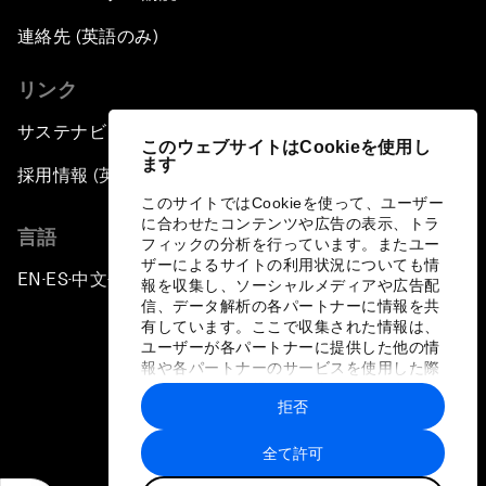
連絡先 (英語のみ)
リンク
サステナビリティへの取り組み
このウェブサイトはCookieを使用し
ます
採用情報 (英語のみ)
このサイトではCookieを使って、ユーザー
に合わせたコンテンツや広告の表示、トラ
言語
フィックの分析を行っています。またユー
ザーによるサイトの利用状況についても情
EN
ES
中文
日本語
▪
▪
▪
報を収集し、ソーシャルメディアや広告配
信、データ解析の各パートナーに情報を共
有しています。ここで収集された情報は、
ユーザーが各パートナーに提供した他の情
報や各パートナーのサービスを使用した際
に収集された情報と組み合わされ、各パー
拒否
トナーによって使用されることがありま
プライバシーポリシーと利用規約
す。
全て許可
サイトマップ