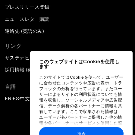
プレスリリース登録
ニュースレター購読
連絡先 (英語のみ)
リンク
サステナビリティへの取り組み
このウェブサイトはCookieを使用し
ます
採用情報 (英語のみ)
このサイトではCookieを使って、ユーザー
に合わせたコンテンツや広告の表示、トラ
言語
フィックの分析を行っています。またユー
ザーによるサイトの利用状況についても情
EN
ES
中文
日本語
▪
▪
▪
報を収集し、ソーシャルメディアや広告配
信、データ解析の各パートナーに情報を共
有しています。ここで収集された情報は、
ユーザーが各パートナーに提供した他の情
報や各パートナーのサービスを使用した際
に収集された情報と組み合わされ、各パー
拒否
トナーによって使用されることがありま