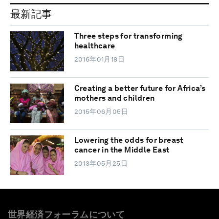
最新記事
Three steps for transforming
healthcare
2016年01月18日
Creating a better future for Africa’s
mothers and children
2015年06月05日
Lowering the odds for breast
cancer in the Middle East
2013年05月25日
世界経済フォーラムについて