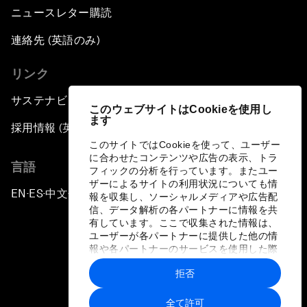
ニュースレター購読
連絡先 (英語のみ)
リンク
サステナビリティへの取り組み
このウェブサイトはCookieを使用し
ます
採用情報 (英語のみ)
このサイトではCookieを使って、ユーザー
に合わせたコンテンツや広告の表示、トラ
言語
フィックの分析を行っています。またユー
ザーによるサイトの利用状況についても情
EN
ES
中文
日本語
▪
▪
▪
報を収集し、ソーシャルメディアや広告配
信、データ解析の各パートナーに情報を共
有しています。ここで収集された情報は、
ユーザーが各パートナーに提供した他の情
報や各パートナーのサービスを使用した際
に収集された情報と組み合わされ、各パー
拒否
トナーによって使用されることがありま
プライバシーポリシーと利用規約
す。
全て許可