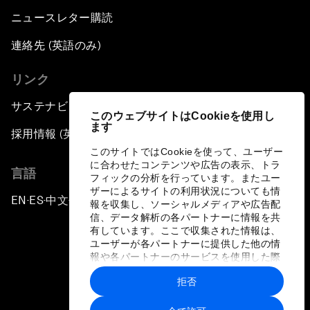
ニュースレター購読
連絡先 (英語のみ)
リンク
サステナビリティへの取り組み
このウェブサイトはCookieを使用し
ます
採用情報 (英語のみ)
このサイトではCookieを使って、ユーザー
に合わせたコンテンツや広告の表示、トラ
言語
フィックの分析を行っています。またユー
ザーによるサイトの利用状況についても情
EN
ES
中文
日本語
▪
▪
▪
報を収集し、ソーシャルメディアや広告配
信、データ解析の各パートナーに情報を共
有しています。ここで収集された情報は、
ユーザーが各パートナーに提供した他の情
報や各パートナーのサービスを使用した際
に収集された情報と組み合わされ、各パー
拒否
トナーによって使用されることがありま
プライバシーポリシーと利用規約
す。