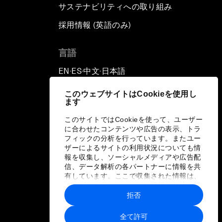
サステナビリティへの取り組み
採用情報 (英語のみ)
て
言語
EN
ES
中文
日本語
▪
▪
▪
このウェブサイトはCookieを使用し
ます
このサイトではCookieを使って、ユーザー
に合わせたコンテンツや広告の表示、トラ
フィックの分析を行っています。またユー
ザーによるサイトの利用状況についても情
報を収集し、ソーシャルメディアや広告配
信、データ解析の各パートナーに情報を共
有しています。ここで収集された情報は、
ユーザーが各パートナーに提供した他の情
報や各パートナーのサービスを使用した際
拒否
に収集された情報と組み合わされ、各パー
トナーによって使用されることがありま
全て許可