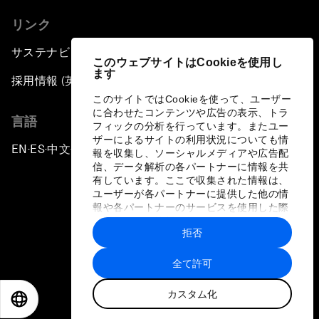
リンク
サステナビリティへの取り組み
このウェブサイトはCookieを使用し
ます
採用情報 (英語のみ)
このサイトではCookieを使って、ユーザー
に合わせたコンテンツや広告の表示、トラ
言語
フィックの分析を行っています。またユー
ザーによるサイトの利用状況についても情
EN
ES
中文
日本語
▪
▪
▪
報を収集し、ソーシャルメディアや広告配
信、データ解析の各パートナーに情報を共
有しています。ここで収集された情報は、
ユーザーが各パートナーに提供した他の情
報や各パートナーのサービスを使用した際
に収集された情報と組み合わされ、各パー
拒否
トナーによって使用されることがありま
プライバシーポリシーと利用規約
す。
全て許可
サイトマップ
カスタム化
©
2026
世界経済フォーラム
EN
ES
中文
日本語