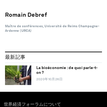
Romain Debref
Maître de conférences, Université de Reims Champagne-
Ardenne (URCA)
最新記事
La bioéconomie : de quoi parle-t-
on ?
2020年10月26日
世界経済フォーラムについて