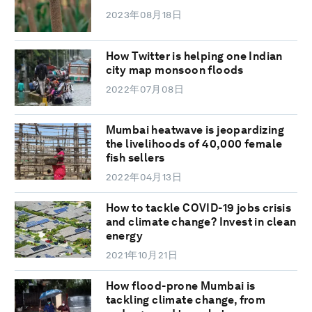
2023年08月18日
How Twitter is helping one Indian
city map monsoon floods
2022年07月08日
Mumbai heatwave is jeopardizing
the livelihoods of 40,000 female
fish sellers
2022年04月13日
How to tackle COVID-19 jobs crisis
and climate change? Invest in clean
energy
2021年10月21日
How flood-prone Mumbai is
tackling climate change, from