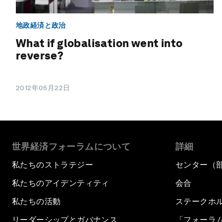
地政経済と政治
What if globalisation went into
reverse?
2012年05月22日
世界経済フォーラムについて
詳細
私たちのストラテジー
センター（
私たちのアイデンティティ
会合
私たちの活動
ステークホ
リーダーシップとガバナンス
「フォーラ