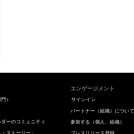
エンゲージメント
部門）
サインイン
パートナー（組織）につい
ルダーのコミュニティ
参加する（個人、組織）
ム・ストーリー」
プレスリリース登録