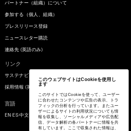
パートナー（組織）について
参加する（個人、組織）
プレスリリース登録
ニュースレター購読
連絡先 (英語のみ)
リンク
サステナビリティへの取り組み
このウェブサイトはCookieを使用し
ます
採用情報 (英語のみ)
このサイトではCookieを使って、ユーザー
に合わせたコンテンツや広告の表示、トラ
言語
フィックの分析を行っています。またユー
ザーによるサイトの利用状況についても情
EN
ES
中文
日本語
▪
▪
▪
報を収集し、ソーシャルメディアや広告配
信、データ解析の各パートナーに情報を共
有しています。ここで収集された情報は、