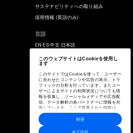
サステナビリティへの取り組み
採用情報 (英語のみ)
て
言語
EN
ES
中文
日本語
▪
▪
▪
このウェブサイトはCookieを使用し
ます
このサイトではCookieを使って、ユーザー
に合わせたコンテンツや広告の表示、トラ
フィックの分析を行っています。またユー
ザーによるサイトの利用状況についても情
報を収集し、ソーシャルメディアや広告配
信、データ解析の各パートナーに情報を共
有しています。ここで収集された情報は、
ユーザーが各パートナーに提供した他の情
報や各パートナーのサービスを使用した際
拒否
に収集された情報と組み合わされ、各パー
トナーによって使用されることがありま
全て許可