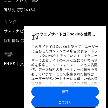
ニュースレター購読
連絡先 (英語のみ)
リンク
サステナビリティへの取り組み
このウェブサイトはCookieを使用し
ます
採用情報 (英語のみ)
このサイトではCookieを使って、ユーザー
に合わせたコンテンツや広告の表示、トラ
言語
フィックの分析を行っています。またユー
ザーによるサイトの利用状況についても情
EN
ES
中文
日本語
▪
▪
▪
報を収集し、ソーシャルメディアや広告配
信、データ解析の各パートナーに情報を共
有しています。ここで収集された情報は、
ユーザーが各パートナーに提供した他の情
報や各パートナーのサービスを使用した際
に収集された情報と組み合わされ、各パー
拒否
トナーによって使用されることがありま
プライバシーポリシーと利用規約
す。
全て許可
サイトマップ