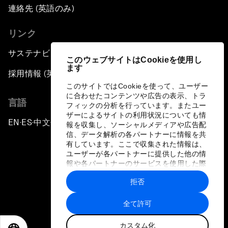
連絡先 (英語のみ)
リンク
サステナビリティへの取り組み
このウェブサイトはCookieを使用し
ます
採用情報 (英語のみ)
このサイトではCookieを使って、ユーザー
に合わせたコンテンツや広告の表示、トラ
言語
フィックの分析を行っています。またユー
ザーによるサイトの利用状況についても情
EN
ES
中文
日本語
▪
▪
▪
報を収集し、ソーシャルメディアや広告配
信、データ解析の各パートナーに情報を共
有しています。ここで収集された情報は、
ユーザーが各パートナーに提供した他の情
報や各パートナーのサービスを使用した際
に収集された情報と組み合わされ、各パー
拒否
トナーによって使用されることがありま
プライバシーポリシーと利用規約
す。
全て許可
サイトマップ
カスタム化