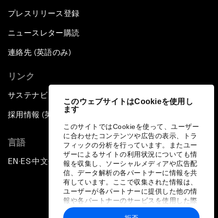
プレスリリース登録
ニュースレター購読
連絡先 (英語のみ)
リンク
サステナビリティへの取り組み
このウェブサイトはCookieを使用し
ます
採用情報 (英語のみ)
このサイトではCookieを使って、ユーザー
に合わせたコンテンツや広告の表示、トラ
言語
フィックの分析を行っています。またユー
ザーによるサイトの利用状況についても情
EN
ES
中文
日本語
▪
▪
▪
報を収集し、ソーシャルメディアや広告配
信、データ解析の各パートナーに情報を共
有しています。ここで収集された情報は、
ユーザーが各パートナーに提供した他の情
報や各パートナーのサービスを使用した際
に収集された情報と組み合わされ、各パー
拒否