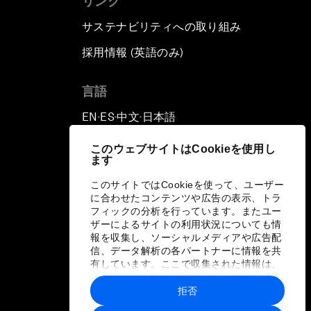
リンク
サステナビリティへの取り組み
採用情報 (英語のみ)
て
言語
EN
ES
中文
日本語
▪
▪
▪
このウェブサイトはCookieを使用し
ます
このサイトではCookieを使って、ユーザー
に合わせたコンテンツや広告の表示、トラ
フィックの分析を行っています。またユー
ザーによるサイトの利用状況についても情
報を収集し、ソーシャルメディアや広告配
信、データ解析の各パートナーに情報を共
有しています。ここで収集された情報は、
ユーザーが各パートナーに提供した他の情
報や各パートナーのサービスを使用した際
拒否
に収集された情報と組み合わされ、各パー