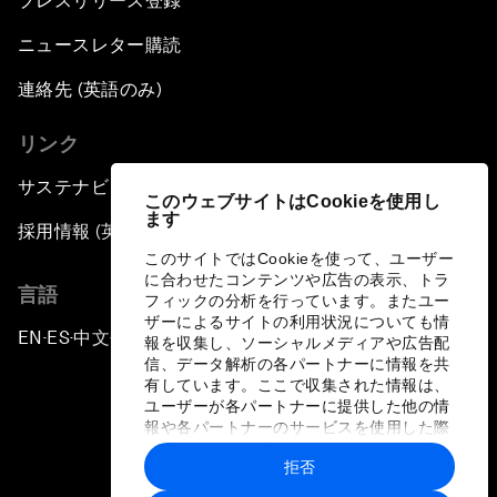
プレスリリース登録
ニュースレター購読
連絡先 (英語のみ)
リンク
サステナビリティへの取り組み
このウェブサイトはCookieを使用し
ます
採用情報 (英語のみ)
このサイトではCookieを使って、ユーザー
に合わせたコンテンツや広告の表示、トラ
言語
フィックの分析を行っています。またユー
ザーによるサイトの利用状況についても情
EN
ES
中文
日本語
▪
▪
▪
報を収集し、ソーシャルメディアや広告配
信、データ解析の各パートナーに情報を共
有しています。ここで収集された情報は、
ユーザーが各パートナーに提供した他の情
報や各パートナーのサービスを使用した際
に収集された情報と組み合わされ、各パー
拒否
トナーによって使用されることがありま
プライバシーポリシーと利用規約
す。