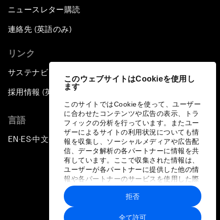
ニュースレター購読
連絡先 (英語のみ)
リンク
サステナビリティへの取り組み
このウェブサイトはCookieを使用し
ます
採用情報 (英語のみ)
このサイトではCookieを使って、ユーザー
に合わせたコンテンツや広告の表示、トラ
言語
フィックの分析を行っています。またユー
ザーによるサイトの利用状況についても情
EN
ES
中文
日本語
▪
▪
▪
報を収集し、ソーシャルメディアや広告配
信、データ解析の各パートナーに情報を共
有しています。ここで収集された情報は、
ユーザーが各パートナーに提供した他の情
報や各パートナーのサービスを使用した際
に収集された情報と組み合わされ、各パー
拒否
トナーによって使用されることがありま
プライバシーポリシーと利用規約
す。
全て許可