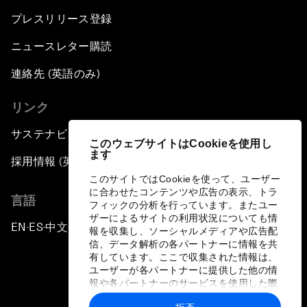
プレスリリース登録
ニュースレター購読
連絡先 (英語のみ)
リンク
サステナビリティへの取り組み
このウェブサイトはCookieを使用し
ます
採用情報 (英語のみ)
このサイトではCookieを使って、ユーザー
に合わせたコンテンツや広告の表示、トラ
言語
フィックの分析を行っています。またユー
ザーによるサイトの利用状況についても情
EN
ES
中文
日本語
▪
▪
▪
報を収集し、ソーシャルメディアや広告配
信、データ解析の各パートナーに情報を共
有しています。ここで収集された情報は、
ユーザーが各パートナーに提供した他の情
報や各パートナーのサービスを使用した際
に収集された情報と組み合わされ、各パー