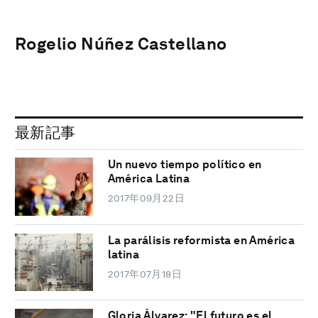
Rogelio Núñez Castellano
最新記事
Un nuevo tiempo político en
América Latina
2017年09月22日
La parálisis reformista en América
latina
2017年07月18日
Gloria Álvarez: "El futuro es el