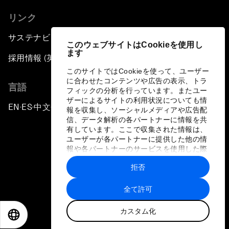
リンク
サステナビリティへの取り組み
このウェブサイトはCookieを使用し
ます
採用情報 (英語のみ)
このサイトではCookieを使って、ユーザー
に合わせたコンテンツや広告の表示、トラ
言語
フィックの分析を行っています。またユー
ザーによるサイトの利用状況についても情
EN
ES
中文
日本語
▪
▪
▪
報を収集し、ソーシャルメディアや広告配
信、データ解析の各パートナーに情報を共
有しています。ここで収集された情報は、
ユーザーが各パートナーに提供した他の情
報や各パートナーのサービスを使用した際
に収集された情報と組み合わされ、各パー
拒否
トナーによって使用されることがありま
プライバシーポリシーと利用規約
す。
全て許可
サイトマップ
カスタム化
©
2026
世界経済フォーラム
EN
ES
中文
日本語