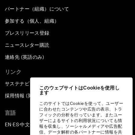
パートナー（組織）について
参加する（個人、組織）
プレスリリース登録
ニュースレター購読
連絡先 (英語のみ)
リンク
サステナビリティへの取り組み
このウェブサイトはCookieを使用し
ます
採用情報 (英語のみ)
このサイトではCookieを使って、ユーザー
に合わせたコンテンツや広告の表示、トラ
言語
フィックの分析を行っています。またユー
ザーによるサイトの利用状況についても情
EN
ES
中文
日本語
▪
▪
▪
報を収集し、ソーシャルメディアや広告配
信、データ解析の各パートナーに情報を共