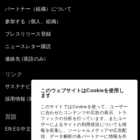
パートナー（組織）について
参加する（個人、組織）
プレスリリース登録
ニュースレター購読
連絡先 (英語のみ)
リンク
サステナビリティへの取り組み
このウェブサイトはCookieを使用し
ます
採用情報 (英語のみ)
このサイトではCookieを使って、ユーザー
に合わせたコンテンツや広告の表示、トラ
言語
フィックの分析を行っています。またユー
ザーによるサイトの利用状況についても情
EN
ES
中文
日本語
▪
▪
▪
報を収集し、ソーシャルメディアや広告配
信、データ解析の各パートナーに情報を共