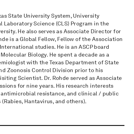
xas State University System, University
al Laboratory Science (CLS) Program in the
ersity. He also serves as Associate Director for
de is a Global Fellow, Fellow of the Association
 International studies. He is an ASCP board
d Molecular Biology. He spent a decade as a
emiologist with the Texas Department of State
d Zoonosis Control Division prior to his
siting Scientist. Dr. Rohde served as Associate
sions for nine years. His research interests
antimicrobial resistance, and clinical / public
 (Rabies, Hantavirus, and others).