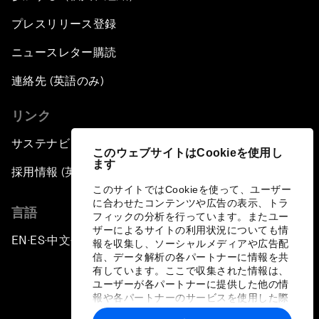
プレスリリース登録
ニュースレター購読
連絡先 (英語のみ)
リンク
サステナビリティへの取り組み
このウェブサイトはCookieを使用し
ます
採用情報 (英語のみ)
このサイトではCookieを使って、ユーザー
に合わせたコンテンツや広告の表示、トラ
言語
フィックの分析を行っています。またユー
ザーによるサイトの利用状況についても情
EN
ES
中文
日本語
▪
▪
▪
報を収集し、ソーシャルメディアや広告配
信、データ解析の各パートナーに情報を共
有しています。ここで収集された情報は、
ユーザーが各パートナーに提供した他の情
報や各パートナーのサービスを使用した際
に収集された情報と組み合わされ、各パー