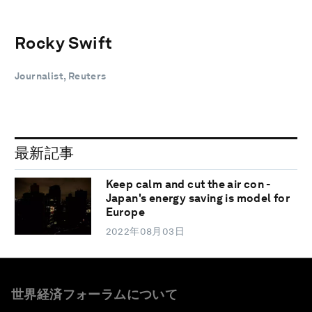
Rocky Swift
Journalist, Reuters
最新記事
Keep calm and cut the air con -
Japan's energy saving is model for
Europe
2022年08月03日
世界経済フォーラムについて