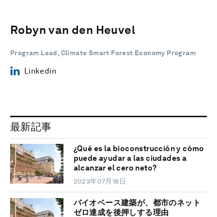
Robyn van den Heuvel
Program Lead, Climate Smart Forest Economy Program
Linkedin
最新記事
¿Qué es la bioconstrucción y cómo
puede ayudar a las ciudades a
alcanzar el cero neto?
2023年07月18日
バイオベース建築が、都市のネット
ゼロ達成を後押しする理由