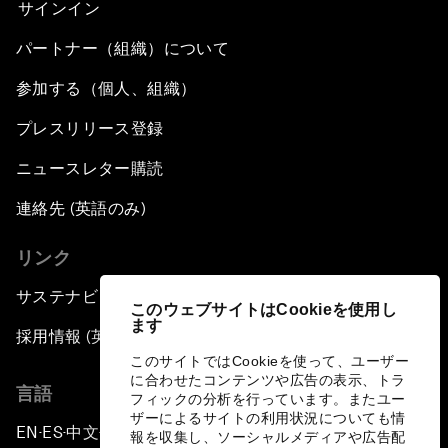
サインイン
パートナー（組織）について
参加する（個人、組織）
プレスリリース登録
ニュースレター購読
連絡先 (英語のみ)
リンク
サステナビリティへの取り組み
このウェブサイトはCookieを使用し
ます
採用情報 (英語のみ)
このサイトではCookieを使って、ユーザー
に合わせたコンテンツや広告の表示、トラ
言語
フィックの分析を行っています。またユー
ザーによるサイトの利用状況についても情
EN
ES
中文
日本語
▪
▪
▪
報を収集し、ソーシャルメディアや広告配