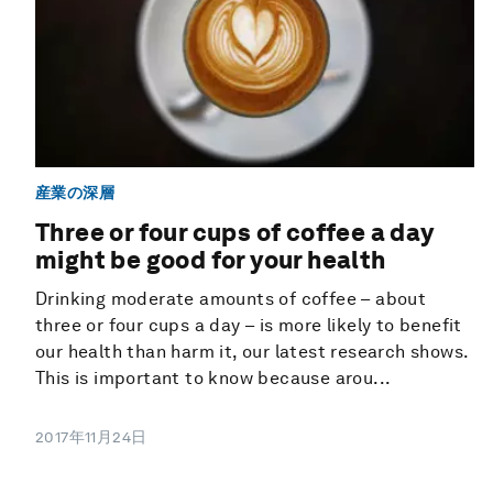
産業の深層
Three or four cups of coffee a day
might be good for your health
Drinking moderate amounts of coffee – about
three or four cups a day – is more likely to benefit
our health than harm it, our latest research shows.
This is important to know because arou...
2017年11月24日