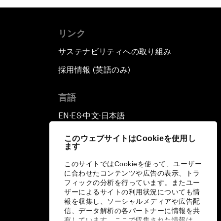
リンク
サステナビリティへの取り組み
採用情報 (英語のみ)
て
言語
EN
ES
中文
日本語
▪
▪
▪
このウェブサイトはCookieを使用し
ます
このサイトではCookieを使って、ユーザー
に合わせたコンテンツや広告の表示、トラ
フィックの分析を行っています。またユー
ザーによるサイトの利用状況についても情
報を収集し、ソーシャルメディアや広告配
信、データ解析の各パートナーに情報を共
有しています。ここで収集された情報は、