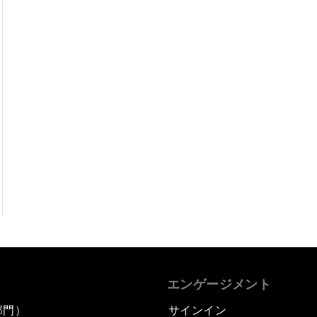
エンゲージメント
部門）
サインイン