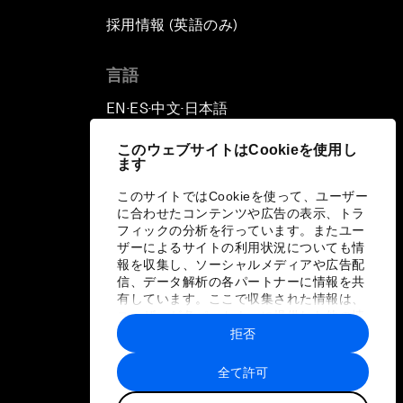
採用情報 (英語のみ)
て
言語
EN
ES
中文
日本語
▪
▪
▪
このウェブサイトはCookieを使用し
ます
このサイトではCookieを使って、ユーザー
に合わせたコンテンツや広告の表示、トラ
フィックの分析を行っています。またユー
ザーによるサイトの利用状況についても情
報を収集し、ソーシャルメディアや広告配
信、データ解析の各パートナーに情報を共
有しています。ここで収集された情報は、
ユーザーが各パートナーに提供した他の情
報や各パートナーのサービスを使用した際
拒否
に収集された情報と組み合わされ、各パー
トナーによって使用されることがありま
全て許可
す。