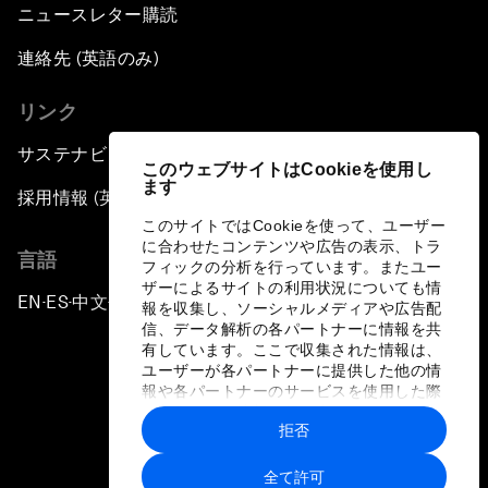
ニュースレター購読
連絡先 (英語のみ)
リンク
サステナビリティへの取り組み
このウェブサイトはCookieを使用し
ます
採用情報 (英語のみ)
このサイトではCookieを使って、ユーザー
に合わせたコンテンツや広告の表示、トラ
言語
フィックの分析を行っています。またユー
ザーによるサイトの利用状況についても情
EN
ES
中文
日本語
▪
▪
▪
報を収集し、ソーシャルメディアや広告配
信、データ解析の各パートナーに情報を共
有しています。ここで収集された情報は、
ユーザーが各パートナーに提供した他の情
報や各パートナーのサービスを使用した際
に収集された情報と組み合わされ、各パー
拒否
トナーによって使用されることがありま
プライバシーポリシーと利用規約
す。
全て許可