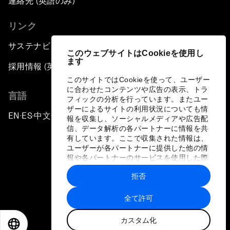
連絡先 (英語のみ)
リンク
サステナビリティへの取り組み
このウェブサイトはCookieを使用し
ます
採用情報 (英語のみ)
このサイトではCookieを使って、ユーザー
に合わせたコンテンツや広告の表示、トラ
言語
フィックの分析を行っています。またユー
ザーによるサイトの利用状況についても情
EN
ES
中文
日本語
▪
▪
▪
報を収集し、ソーシャルメディアや広告配
信、データ解析の各パートナーに情報を共
有しています。ここで収集された情報は、
ユーザーが各パートナーに提供した他の情
報や各パートナーのサービスを使用した際
に収集された情報と組み合わされ、各パー
拒否
トナーによって使用されることがありま
プライバシーポリシーと利用規約
す。
全て許可
サイトマップ
カスタム化
©
2026
世界経済フォーラム
EN
ES
中文
日本語