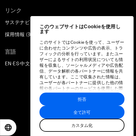
リンク
サステナビリティへの取り組み
このウェブサイトはCookieを使用し
ます
採用情報 (英語のみ)
このサイトではCookieを使って、ユーザー
に合わせたコンテンツや広告の表示、トラ
言語
フィックの分析を行っています。またユー
ザーによるサイトの利用状況についても情
EN
ES
中文
日本語
▪
▪
▪
報を収集し、ソーシャルメディアや広告配
信、データ解析の各パートナーに情報を共
有しています。ここで収集された情報は、
ユーザーが各パートナーに提供した他の情
報や各パートナーのサービスを使用した際
に収集された情報と組み合わされ、各パー
拒否
トナーによって使用されることがありま
プライバシーポリシーと利用規約
す。
全て許可
サイトマップ
カスタム化
©
2026
世界経済フォーラム
EN
ES
中文
日本語