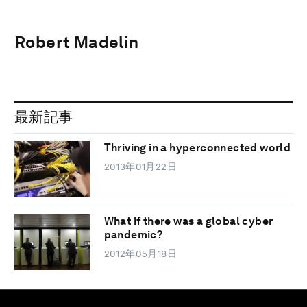
Robert Madelin
最新記事
Thriving in a hyperconnected world
2013年01月22日
What if there was a global cyber
pandemic?
2012年05月18日