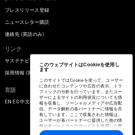
プレスリリース登録
ニュースレター購読
連絡先 (英語のみ)
リンク
サステナビリティへの取り組み
このウェブサイトはCookieを使用し
ます
採用情報 (英語のみ)
このサイトではCookieを使って、ユーザー
に合わせたコンテンツや広告の表示、トラ
言語
フィックの分析を行っています。またユー
ザーによるサイトの利用状況についても情
EN
ES
中文
日本語
▪
▪
▪
報を収集し、ソーシャルメディアや広告配
信、データ解析の各パートナーに情報を共
有しています。ここで収集された情報は、
ユーザーが各パートナーに提供した他の情
報や各パートナーのサービスを使用した際
に収集された情報と組み合わされ、各パー