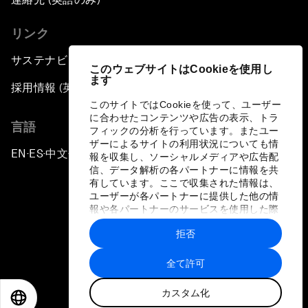
リンク
サステナビリティへの取り組み
このウェブサイトはCookieを使用し
ます
採用情報 (英語のみ)
このサイトではCookieを使って、ユーザー
に合わせたコンテンツや広告の表示、トラ
言語
フィックの分析を行っています。またユー
ザーによるサイトの利用状況についても情
EN
ES
中文
日本語
▪
▪
▪
報を収集し、ソーシャルメディアや広告配
信、データ解析の各パートナーに情報を共
有しています。ここで収集された情報は、
ユーザーが各パートナーに提供した他の情
報や各パートナーのサービスを使用した際
に収集された情報と組み合わされ、各パー
拒否
トナーによって使用されることがありま
プライバシーポリシーと利用規約
す。
全て許可
サイトマップ
カスタム化
©
2026
世界経済フォーラム
EN
ES
中文
日本語