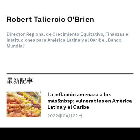
Robert Taliercio O'Brien
Director Regional de Crecimiento Equitativo, Finanzas e
Instituciones para América Latina y el Caribe., Banco
Mundial
最新記事
La inflación amenaza a los
más&nbsp; vulnerables en América
Latina y el Caribe
2022年04月22日