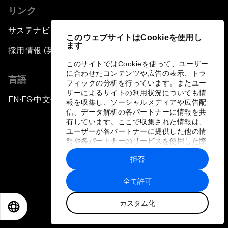
リンク
サステナビリティへの取り組み
このウェブサイトはCookieを使用し
ます
採用情報 (英語のみ)
このサイトではCookieを使って、ユーザー
に合わせたコンテンツや広告の表示、トラ
言語
フィックの分析を行っています。またユー
ザーによるサイトの利用状況についても情
EN
ES
中文
日本語
▪
▪
▪
報を収集し、ソーシャルメディアや広告配
信、データ解析の各パートナーに情報を共
有しています。ここで収集された情報は、
ユーザーが各パートナーに提供した他の情
報や各パートナーのサービスを使用した際
に収集された情報と組み合わされ、各パー
拒否
トナーによって使用されることがありま
プライバシーポリシーと利用規約
す。
全て許可
サイトマップ
カスタム化
©
2026
世界経済フォーラム
EN
ES
中文
日本語