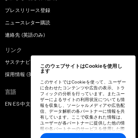
プレスリリース登録
ニュースレター購読
連絡先 (英語のみ)
リンク
サステナビリティへの取り組み
このウェブサイトはCookieを使用し
ます
採用情報 (英語のみ)
このサイトではCookieを使って、ユーザー
に合わせたコンテンツや広告の表示、トラ
言語
フィックの分析を行っています。またユー
ザーによるサイトの利用状況についても情
EN
ES
中文
日本語
▪
▪
▪
報を収集し、ソーシャルメディアや広告配
信、データ解析の各パートナーに情報を共
有しています。ここで収集された情報は、
ユーザーが各パートナーに提供した他の情
報や各パートナーのサービスを使用した際
に収集された情報と組み合わされ、各パー