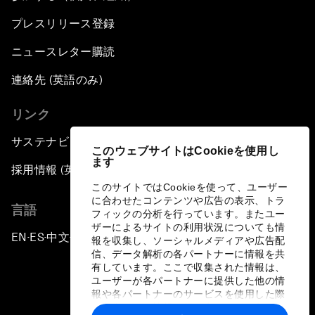
プレスリリース登録
ニュースレター購読
連絡先 (英語のみ)
リンク
サステナビリティへの取り組み
このウェブサイトはCookieを使用し
ます
採用情報 (英語のみ)
このサイトではCookieを使って、ユーザー
に合わせたコンテンツや広告の表示、トラ
言語
フィックの分析を行っています。またユー
ザーによるサイトの利用状況についても情
EN
ES
中文
日本語
▪
▪
▪
報を収集し、ソーシャルメディアや広告配
信、データ解析の各パートナーに情報を共
有しています。ここで収集された情報は、
ユーザーが各パートナーに提供した他の情
報や各パートナーのサービスを使用した際
に収集された情報と組み合わされ、各パー