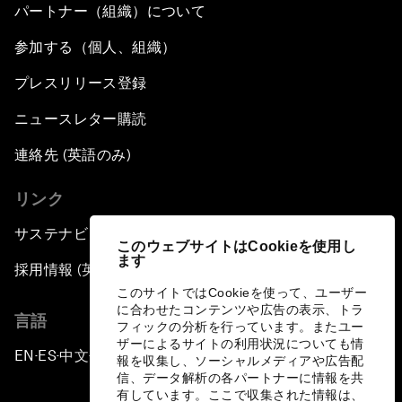
パートナー（組織）について
参加する（個人、組織）
プレスリリース登録
ニュースレター購読
連絡先 (英語のみ)
リンク
サステナビリティへの取り組み
このウェブサイトはCookieを使用し
ます
採用情報 (英語のみ)
このサイトではCookieを使って、ユーザー
に合わせたコンテンツや広告の表示、トラ
言語
フィックの分析を行っています。またユー
ザーによるサイトの利用状況についても情
EN
ES
中文
日本語
▪
▪
▪
報を収集し、ソーシャルメディアや広告配
信、データ解析の各パートナーに情報を共
有しています。ここで収集された情報は、