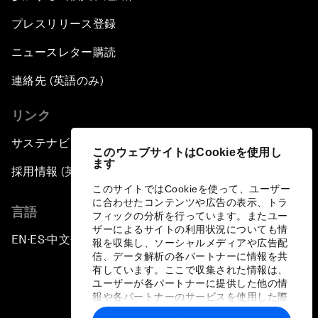
プレスリリース登録
ニュースレター購読
連絡先 (英語のみ)
リンク
サステナビリティへの取り組み
このウェブサイトはCookieを使用し
ます
採用情報 (英語のみ)
このサイトではCookieを使って、ユーザー
に合わせたコンテンツや広告の表示、トラ
言語
フィックの分析を行っています。またユー
ザーによるサイトの利用状況についても情
EN
ES
中文
日本語
▪
▪
▪
報を収集し、ソーシャルメディアや広告配
信、データ解析の各パートナーに情報を共
有しています。ここで収集された情報は、
ユーザーが各パートナーに提供した他の情
報や各パートナーのサービスを使用した際
に収集された情報と組み合わされ、各パー