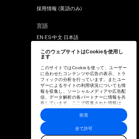
採用情報 (英語のみ)
て
言語
EN
ES
中文
日本語
▪
▪
▪
このウェブサイトはCookieを使用し
ます
このサイトではCookieを使って、ユーザー
に合わせたコンテンツや広告の表示、トラ
フィックの分析を行っています。またユー
ザーによるサイトの利用状況についても情
報を収集し、ソーシャルメディアや広告配
信、データ解析の各パートナーに情報を共
有しています。ここで収集された情報は、
ユーザーが各パートナーに提供した他の情
報や各パートナーのサービスを使用した際
拒否
に収集された情報と組み合わされ、各パー
トナーによって使用されることがありま
全て許可
す。