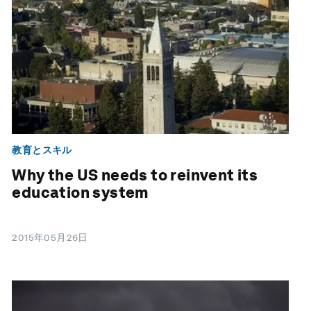
教育とスキル
Why the US needs to reinvent its
education system
2015年05月26日