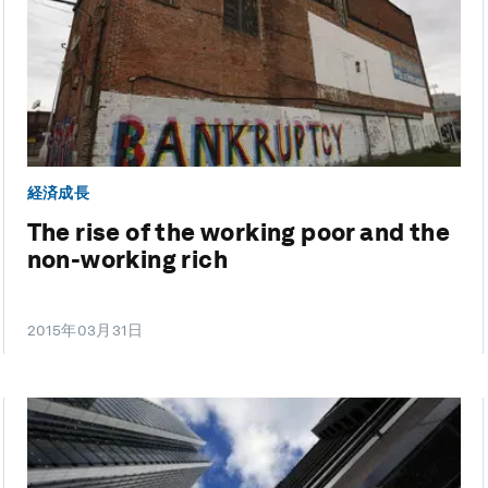
経済成長
The rise of the working poor and the
non-working rich
2015年03月31日