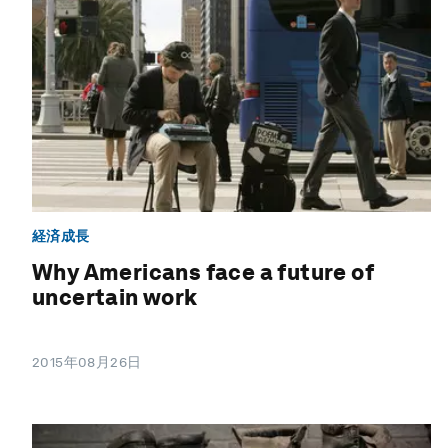
経済成長
Why Americans face a future of
uncertain work
2015年08月26日