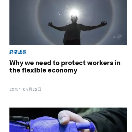
経済成長
Why we need to protect workers in
the flexible economy
2015年04月22日