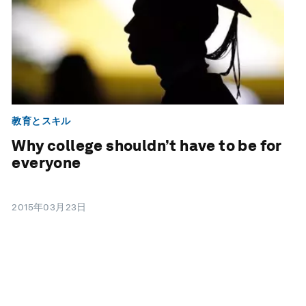
教育とスキル
Why college shouldn’t have to be for
everyone
2015年03月23日