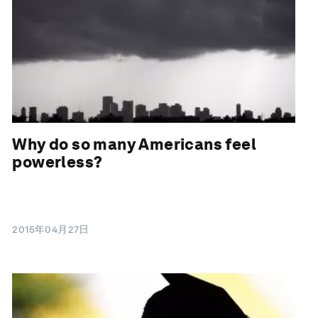
Why do so many Americans feel
powerless?
2015年04月27日