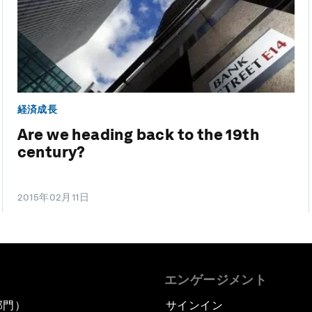
経済成長
Are we heading back to the 19th
century?
2015年02月11日
エンゲージメント
部門）
サインイン