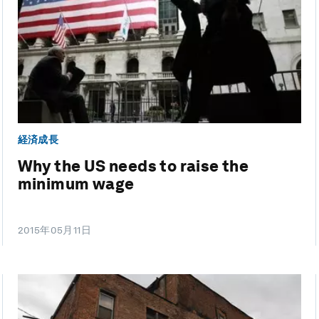
経済成長
Why the US needs to raise the
minimum wage
2015年05月11日