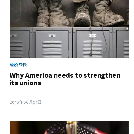
経済成長
Why America needs to strengthen
its unions
2015年06月01日