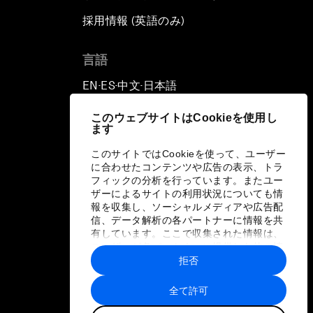
採用情報 (英語のみ)
て
言語
EN
ES
中文
日本語
▪
▪
▪
このウェブサイトはCookieを使用し
ます
このサイトではCookieを使って、ユーザー
に合わせたコンテンツや広告の表示、トラ
フィックの分析を行っています。またユー
ザーによるサイトの利用状況についても情
報を収集し、ソーシャルメディアや広告配
信、データ解析の各パートナーに情報を共
有しています。ここで収集された情報は、
ユーザーが各パートナーに提供した他の情
報や各パートナーのサービスを使用した際
拒否
に収集された情報と組み合わされ、各パー
トナーによって使用されることがありま
全て許可
す。