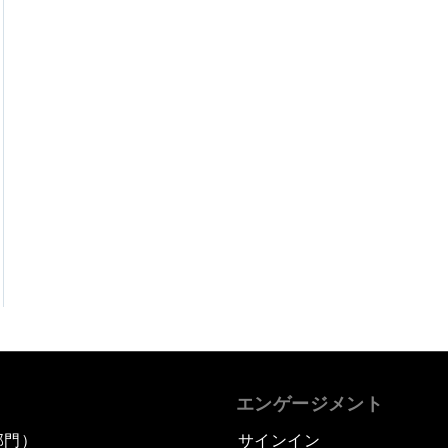
エンゲージメント
部門）
サインイン