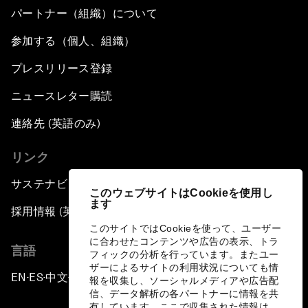
パートナー（組織）について
参加する（個人、組織）
プレスリリース登録
ニュースレター購読
連絡先 (英語のみ)
リンク
サステナビリティへの取り組み
このウェブサイトはCookieを使用し
ます
採用情報 (英語のみ)
このサイトではCookieを使って、ユーザー
に合わせたコンテンツや広告の表示、トラ
言語
フィックの分析を行っています。またユー
ザーによるサイトの利用状況についても情
EN
ES
中文
日本語
▪
▪
▪
報を収集し、ソーシャルメディアや広告配
信、データ解析の各パートナーに情報を共
有しています。ここで収集された情報は、