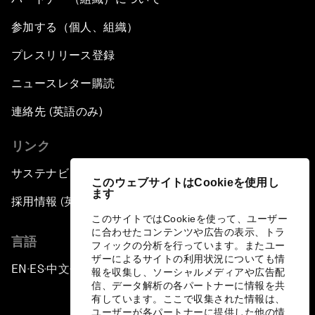
参加する（個人、組織）
プレスリリース登録
ニュースレター購読
連絡先 (英語のみ)
リンク
サステナビリティへの取り組み
このウェブサイトはCookieを使用し
ます
採用情報 (英語のみ)
このサイトではCookieを使って、ユーザー
に合わせたコンテンツや広告の表示、トラ
言語
フィックの分析を行っています。またユー
ザーによるサイトの利用状況についても情
EN
ES
中文
日本語
▪
▪
▪
報を収集し、ソーシャルメディアや広告配
信、データ解析の各パートナーに情報を共
有しています。ここで収集された情報は、
ユーザーが各パートナーに提供した他の情