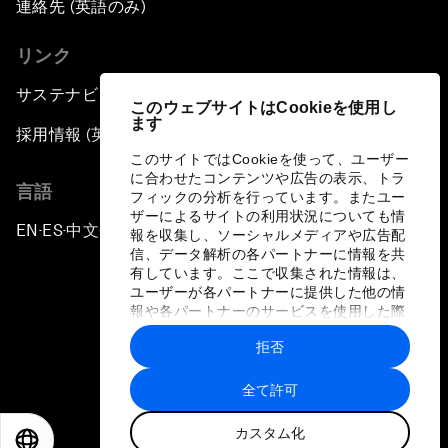
連絡先 (英語のみ)
リンク
サステナビリティへの取り組み
このウェブサイトはCookieを使用し
ます
採用情報 (英語のみ)
このサイトではCookieを使って、ユーザー
に合わせたコンテンツや広告の表示、トラ
言語
フィックの分析を行っています。またユー
ザーによるサイトの利用状況についても情
EN
ES
中文
日本語
▪
▪
▪
報を収集し、ソーシャルメディアや広告配
信、データ解析の各パートナーに情報を共
有しています。ここで収集された情報は、
ユーザーが各パートナーに提供した他の情
報や各パートナーのサービスを使用した際
に収集された情報と組み合わされ、各パー
拒否
トナーによって使用されることがありま
プライバシーポリシーと利用規約
す。
全て許可
サイトマップ
カスタム化
©
2026
世界経済フォーラム
EN
ES
中文
日本語