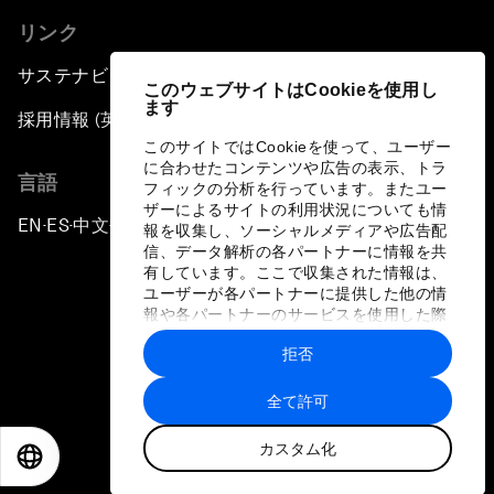
リンク
サステナビリティへの取り組み
このウェブサイトはCookieを使用し
ます
採用情報 (英語のみ)
このサイトではCookieを使って、ユーザー
に合わせたコンテンツや広告の表示、トラ
言語
フィックの分析を行っています。またユー
ザーによるサイトの利用状況についても情
EN
ES
中文
日本語
▪
▪
▪
報を収集し、ソーシャルメディアや広告配
信、データ解析の各パートナーに情報を共
有しています。ここで収集された情報は、
ユーザーが各パートナーに提供した他の情
報や各パートナーのサービスを使用した際
に収集された情報と組み合わされ、各パー
拒否
トナーによって使用されることがありま
プライバシーポリシーと利用規約
す。
全て許可
サイトマップ
カスタム化
©
2026
世界経済フォーラム
EN
ES
中文
日本語