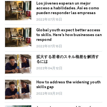
Los jóvenes esperan un mejor
acceso a habilidades. Así es como
pueden responder las empresas
2022年07月15日
Global youth expect better access
to skills. Here’s how businesses can
respond
2022年07月15日
拡大する若者のスキル格差を解消す
るには
2022年04月12日
How to address the widening youth
skills gap
2022年03月31日