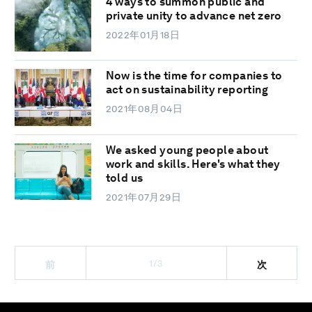
4 ways to summon public and
private unity to advance net zero
2022年01月18日
Now is the time for companies to
act on sustainability reporting
2021年08月04日
We asked young people about
work and skills. Here's what they
told us
2021年07月29日
1/3
前
次