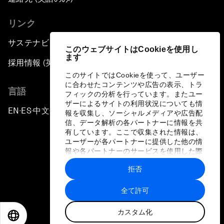
リンク
サステナビリティへの取り組み
このウェブサイトはCookieを使用し
ます
採用情報 (英語のみ)
このサイトではCookieを使って、ユーザー
に合わせたコンテンツや広告の表示、トラ
言語
フィックの分析を行っています。またユー
ザーによるサイトの利用状況についても情
EN
ES
中文
日本語
▪
▪
▪
報を収集し、ソーシャルメディアや広告配
信、データ解析の各パートナーに情報を共
有しています。ここで収集された情報は、
ユーザーが各パートナーに提供した他の情
報や各パートナーのサービスを使用した際
に収集された情報と組み合わされ、各パー
拒否
トナーによって使用されることがありま
プライバシーポリシーと利用規約
す。
全て許可
サイトマップ
カスタム化
©
2026
世界経済フォーラム
EN
ES
中文
日本語