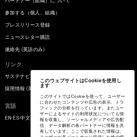
パートナー（組織）について
参加する（個人、組織）
プレスリリース登録
ニュースレター購読
連絡先 (英語のみ)
リンク
サステナビリティへの取り組み
このウェブサイトはCookieを使用し
ます
採用情報 (英語のみ)
このサイトではCookieを使って、ユーザー
に合わせたコンテンツや広告の表示、トラ
言語
フィックの分析を行っています。またユー
ザーによるサイトの利用状況についても情
EN
ES
中文
日本語
▪
▪
▪
報を収集し、ソーシャルメディアや広告配
信、データ解析の各パートナーに情報を共
有しています。ここで収集された情報は、