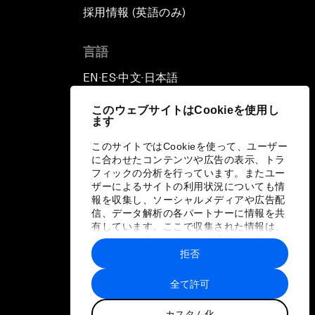
採用情報 (英語のみ)
て
言語
EN
ES
中文
日本語
▪
▪
▪
このウェブサイトはCookieを使用し
ます
このサイトではCookieを使って、ユーザー
に合わせたコンテンツや広告の表示、トラ
フィックの分析を行っています。またユー
ザーによるサイトの利用状況についても情
報を収集し、ソーシャルメディアや広告配
信、データ解析の各パートナーに情報を共
有しています。ここで収集された情報は、
ユーザーが各パートナーに提供した他の情
報や各パートナーのサービスを使用した際
拒否
に収集された情報と組み合わされ、各パー
トナーによって使用されることがありま
全て許可
す。
カスタム化